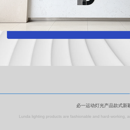
必一运动灯光产品款式新
Lunda lighting products are fashionable and hard-working, a